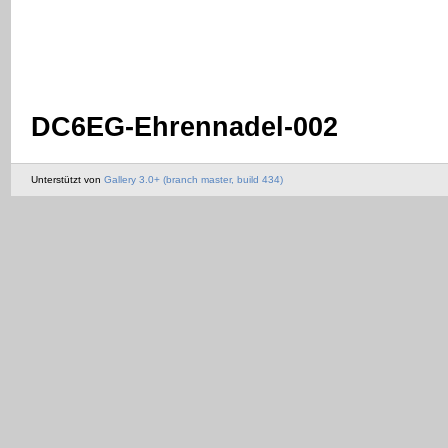
DC6EG-Ehrennadel-002
Unterstützt von
Gallery 3.0+ (branch master, build 434)