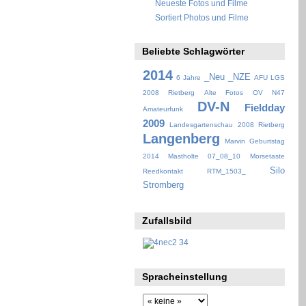
Neueste Fotos und Filme
Sortiert Photos und Filme
Beliebte Schlagwörter
2014
_Neu
_NZE
6 Jahre
AFU LGS
2008 Rietberg
Alte Fotos OV N47
DV-N
Fieldday
Amateurfunk
2009
Landesgartenschau 2008 Rietberg
Langenberg
Marvin Geburtstag
2014
Mastholte 07_08_10
Morsetaste
Silo
Reedkontakt
RTM_1503_
Stromberg
Zufallsbild
Spracheinstellung