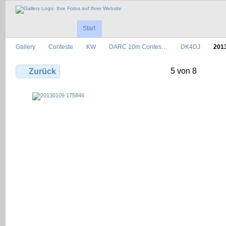
Start
Gallery
Conteste
KW
DARC 10m Contes…
DK4DJ
201
5 von 8
Zurück