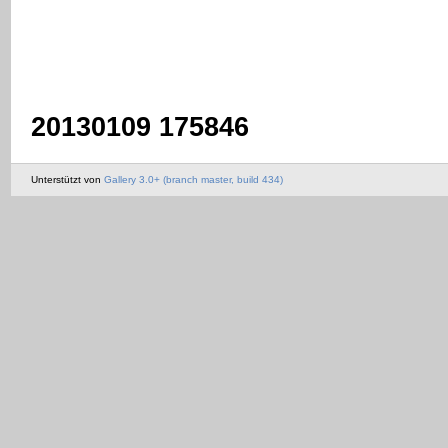
20130109 175846
Unterstützt von
Gallery 3.0+ (branch master, build 434)