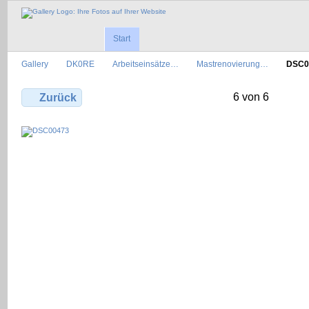
Start
Gallery
DK0RE
Arbeitseinsätze…
Mastrenovierung…
DSC0
6 von 6
Zurück