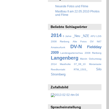
Neueste Fotos und Filme
Mastbau II am 22.05.2010 Photos
und Filme
Beliebte Schlagwörter
2014
_Neu
_NZE
6 Jahre
AFU LGS
2008 Rietberg
Alte Fotos OV N47
DV-N
Fieldday
Amateurfunk
2009
Landesgartenschau 2008 Rietberg
Langenberg
Marvin Geburtstag
2014
Mastholte 07_08_10
Morsetaste
Silo
Reedkontakt
RTM_1503_
Stromberg
Zufallsbild
Spracheinstellung