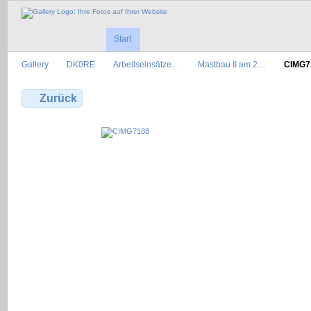
Start
Gallery
DK0RE
Arbeitseinsätze…
Mastbau II am 2…
CIMG7
Zurück