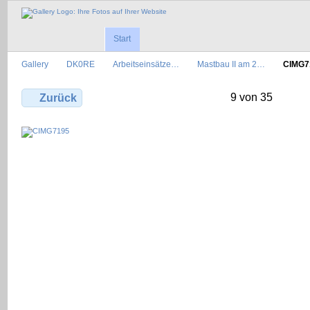
Start
Gallery
DK0RE
Arbeitseinsätze…
Mastbau II am 2…
CIMG7
9 von 35
Zurück