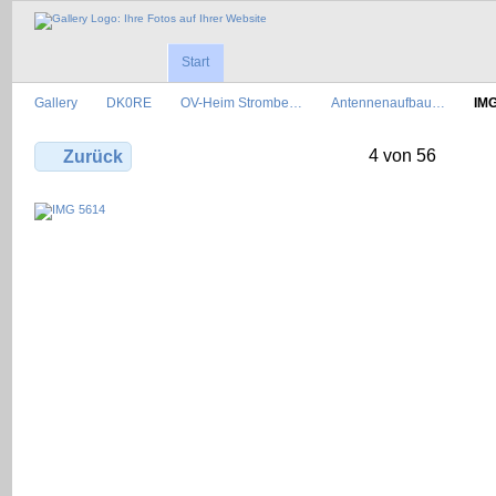
Start
Gallery
DK0RE
OV-Heim Strombe…
Antennenaufbau…
IMG
4 von 56
Zurück