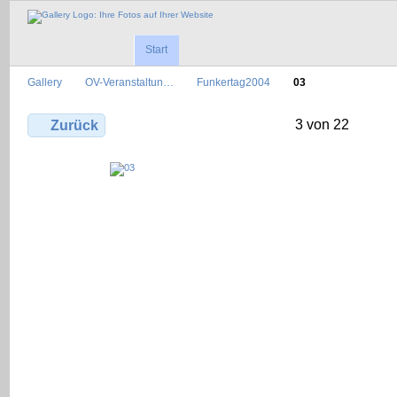
Start
Gallery
OV-Veranstaltun…
Funkertag2004
03
3 von 22
Zurück