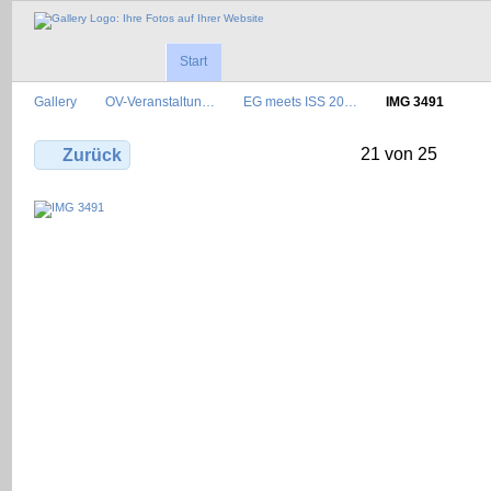
Start
Gallery
OV-Veranstaltun…
EG meets ISS 20…
IMG 3491
21 von 25
Zurück