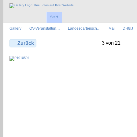
Start
Gallery
OV-Veranstaltun…
Landesgartensch…
Mai
DH8IJ
3 von 21
Zurück