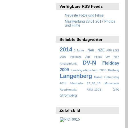
Verfügbare RSS Feeds
Neueste Fotos und Filme
Mastwartung 28.01.2017 Photos
und Filme
Beliebte Schlagwörter
2014
_Neu
_NZE
6 Jahre
AFU LGS
2008 Rietberg
Alte Fotos OV N47
DV-N
Fieldday
Amateurfunk
2009
Landesgartenschau 2008 Rietberg
Langenberg
Marvin Geburtstag
2014
Mastholte 07_08_10
Morsetaste
Silo
Reedkontakt
RTM_1503_
Stromberg
Zufallsbild