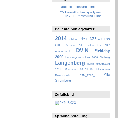
Neueste Fotos und Filme
OV Heim Abschiedsparty am
18.12.2011 Photos und Filme
Beliebte Schlagwörter
2014
_Neu
_NZE
6 Jahre
AFU LGS
2008 Rietberg
Alte Fotos OV N47
DV-N
Fieldday
Amateurfunk
2009
Landesgartenschau 2008 Rietberg
Langenberg
Marvin Geburtstag
2014
Mastholte 07_08_10
Morsetaste
Silo
Reedkontakt
RTM_1503_
Stromberg
Zufallsbild
Spracheinstellung