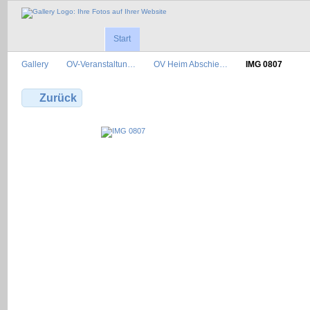
Start
Gallery
OV-Veranstaltun…
OV Heim Abschie…
IMG 0807
Zurück