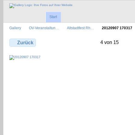
Start
Gallery
OV-Veranstaltun…
Altstadtfest Rh…
20120907 170317
4 von 15
Zurück