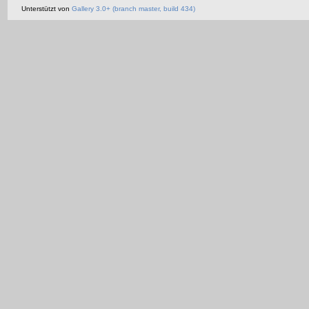
Unterstützt von
Gallery 3.0+ (branch master, build 434)