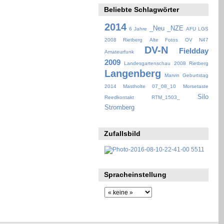
Beliebte Schlagwörter
2014
_Neu
_NZE
6 Jahre
AFU LGS
2008 Rietberg
Alte Fotos OV N47
DV-N
Fieldday
Amateurfunk
2009
Landesgartenschau 2008 Rietberg
Langenberg
Marvin Geburtstag
2014
Mastholte 07_08_10
Morsetaste
Silo
Reedkontakt
RTM_1503_
Stromberg
Zufallsbild
Spracheinstellung