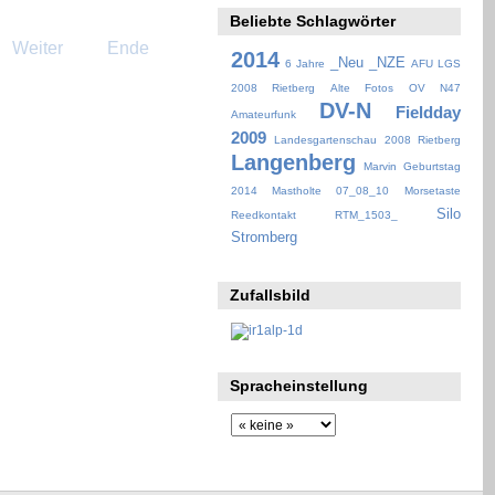
Beliebte Schlagwörter
Weiter
Ende
2014
_Neu
_NZE
6 Jahre
AFU LGS
2008 Rietberg
Alte Fotos OV N47
DV-N
Fieldday
Amateurfunk
2009
Landesgartenschau 2008 Rietberg
Langenberg
Marvin Geburtstag
2014
Mastholte 07_08_10
Morsetaste
Silo
Reedkontakt
RTM_1503_
Stromberg
Zufallsbild
Spracheinstellung