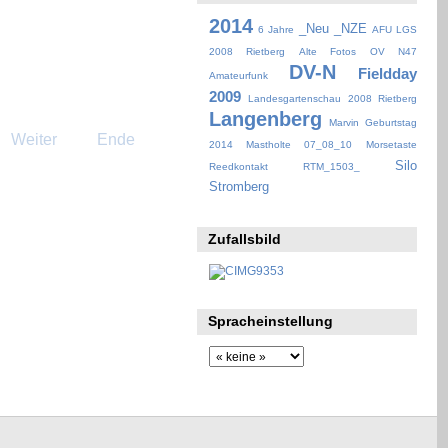
2014
_Neu
_NZE
6 Jahre
AFU LGS
2008 Rietberg
Alte Fotos OV N47
DV-N
Fieldday
Amateurfunk
2009
Landesgartenschau 2008 Rietberg
Langenberg
Marvin Geburtstag
Weiter
Ende
2014
Mastholte 07_08_10
Morsetaste
Silo
Reedkontakt
RTM_1503_
Stromberg
Zufallsbild
Spracheinstellung