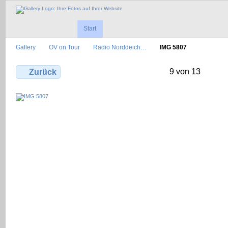
Start
Gallery
OV on Tour
Radio Norddeich…
IMG 5807
9 von 13
Zurück