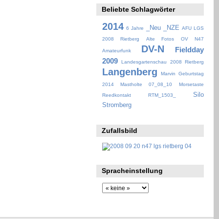
Beliebte Schlagwörter
2014
_Neu
_NZE
6 Jahre
AFU LGS
2008 Rietberg
Alte Fotos OV N47
DV-N
Fieldday
Amateurfunk
2009
Landesgartenschau 2008 Rietberg
Langenberg
Marvin Geburtstag
2014
Mastholte 07_08_10
Morsetaste
Silo
Reedkontakt
RTM_1503_
Stromberg
Zufallsbild
Spracheinstellung