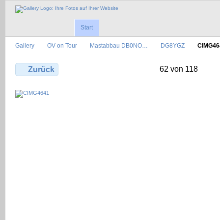
Start
Gallery
OV on Tour
Mastabbau DB0NO…
DG8YGZ
CIMG46
62 von 118
Zurück