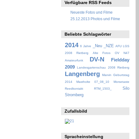
Verfügbare RSS Feeds
Neueste Fotos und Filme
25.12.2013 Photos und Filme
Beliebte Schlagwörter
2014
_Neu
_NZE
6 Jahre
AFU LGS
2008 Rietberg
Alte Fotos OV N47
DV-N
Fieldday
Amateurfunk
2009
Landesgartenschau 2008 Rietberg
Langenberg
Marvin Geburtstag
2014
Mastholte 07_08_10
Morsetaste
Silo
Reedkontakt
RTM_1503_
Stromberg
Zufallsbild
Spracheinstellung