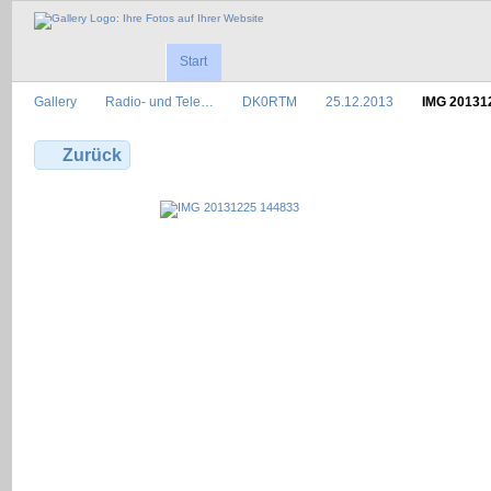
Start
Gallery
Radio- und Tele…
DK0RTM
25.12.2013
IMG 20131
Zurück