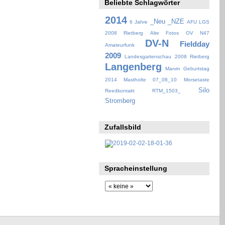
Beliebte Schlagwörter
2014
_Neu
_NZE
6 Jahre
AFU LGS
2008 Rietberg
Alte Fotos OV N47
DV-N
Fieldday
Amateurfunk
2009
Landesgartenschau 2008 Rietberg
Langenberg
Marvin Geburtstag
2014
Mastholte 07_08_10
Morsetaste
Silo
Reedkontakt
RTM_1503_
Stromberg
Zufallsbild
Spracheinstellung