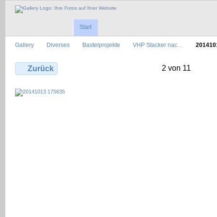
Start
Gallery
Diverses
Bastelprojekte
VHP Stacker nac…
201410
2 von 11
Zurück