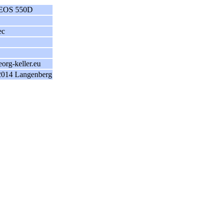
 EOS 550D
ec
rg-keller.eu
014 Langenberg