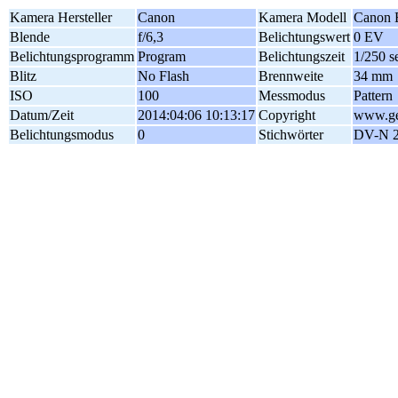
Kamera Hersteller
Canon
Kamera Modell
Canon
Blende
f/6,3
Belichtungswert
0 EV
Belichtungsprogramm
Program
Belichtungszeit
1/250 s
Blitz
No Flash
Brennweite
34 mm
ISO
100
Messmodus
Pattern
Datum/Zeit
2014:04:06 10:13:17
Copyright
www.geo
Belichtungsmodus
0
Stichwörter
DV-N 2