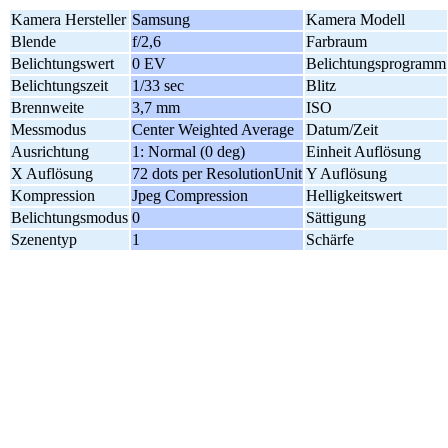
Kamera Hersteller
Samsung
Kamera Modell
Blende
f/2,6
Farbraum
Belichtungswert
0 EV
Belichtungsprogramm
Belichtungszeit
1/33 sec
Blitz
Brennweite
3,7 mm
ISO
Messmodus
Center Weighted Average
Datum/Zeit
Ausrichtung
1: Normal (0 deg)
Einheit Auflösung
X Auflösung
72 dots per ResolutionUnit
Y Auflösung
Kompression
Jpeg Compression
Helligkeitswert
Belichtungsmodus
0
Sättigung
Szenentyp
1
Schärfe