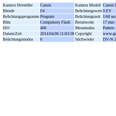
Kamera Hersteller
Canon
Kamera Modell
Canon 
Blende
f/4
Belichtungswert
0 EV
Belichtungsprogramm
Program
Belichtungszeit
1/60 se
Blitz
Compulsory Flash
Brennweite
17 mm
ISO
400
Messmodus
Pattern
Datum/Zeit
2014:04:06 11:03:58
Copyright
www.geo
Belichtungsmodus
0
Stichwörter
DV-N 2