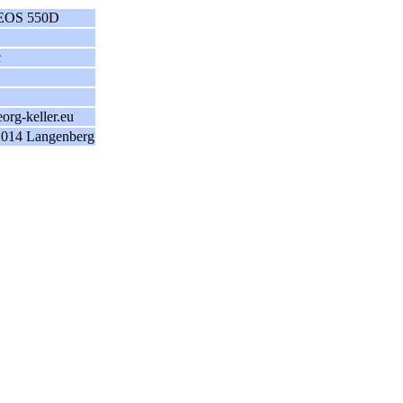
EOS 550D
c
rg-keller.eu
014 Langenberg