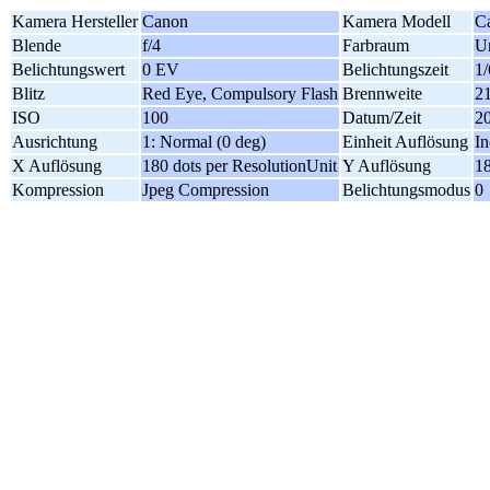
Kamera Hersteller
Canon
Kamera Modell
C
Blende
f/4
Farbraum
Un
Belichtungswert
0 EV
Belichtungszeit
1/
Blitz
Red Eye, Compulsory Flash
Brennweite
2
ISO
100
Datum/Zeit
20
Ausrichtung
1: Normal (0 deg)
Einheit Auflösung
In
X Auflösung
180 dots per ResolutionUnit
Y Auflösung
18
Kompression
Jpeg Compression
Belichtungsmodus
0