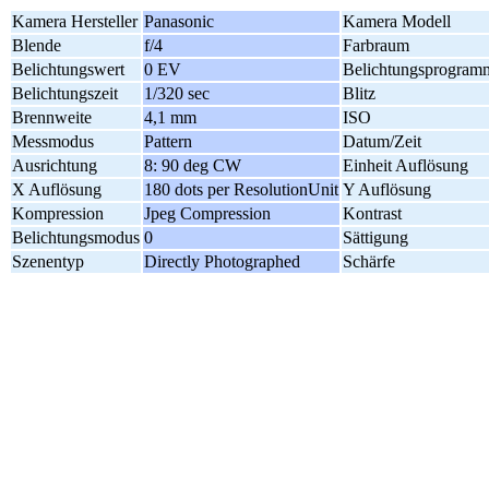
Kamera Hersteller
Panasonic
Kamera Modell
Blende
f/4
Farbraum
Belichtungswert
0 EV
Belichtungsprogram
Belichtungszeit
1/320 sec
Blitz
Brennweite
4,1 mm
ISO
Messmodus
Pattern
Datum/Zeit
Ausrichtung
8: 90 deg CW
Einheit Auflösung
X Auflösung
180 dots per ResolutionUnit
Y Auflösung
Kompression
Jpeg Compression
Kontrast
Belichtungsmodus
0
Sättigung
Szenentyp
Directly Photographed
Schärfe