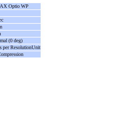
AX Optio WP
ec
m
n
mal (0 deg)
s per ResolutionUnit
Compression