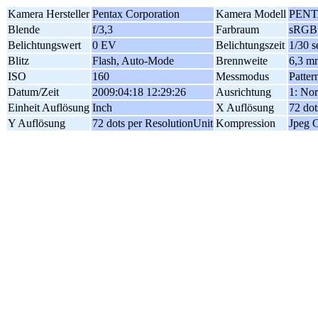
Kamera Hersteller
Pentax Corporation
Kamera Modell
PENT
Blende
f/3,3
Farbraum
sRGB
Belichtungswert
0 EV
Belichtungszeit
1/30 s
Blitz
Flash, Auto-Mode
Brennweite
6,3 m
ISO
160
Messmodus
Patter
Datum/Zeit
2009:04:18 12:29:26
Ausrichtung
1: Nor
Einheit Auflösung
Inch
X Auflösung
72 dot
Y Auflösung
72 dots per ResolutionUnit
Kompression
Jpeg 