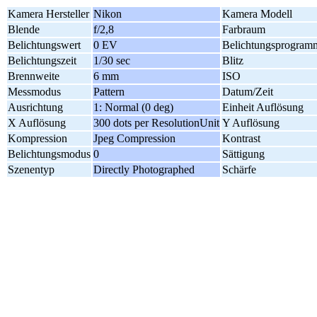
Kamera Hersteller
Nikon
Kamera Modell
Blende
f/2,8
Farbraum
Belichtungswert
0 EV
Belichtungsprogram
Belichtungszeit
1/30 sec
Blitz
Brennweite
6 mm
ISO
Messmodus
Pattern
Datum/Zeit
Ausrichtung
1: Normal (0 deg)
Einheit Auflösung
X Auflösung
300 dots per ResolutionUnit
Y Auflösung
Kompression
Jpeg Compression
Kontrast
Belichtungsmodus
0
Sättigung
Szenentyp
Directly Photographed
Schärfe