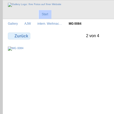
Start
Gallery
AJW
intern. Weihnac…
MG 0084
2 von 4
Zurück