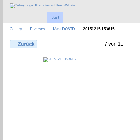
Start
Gallery
Diverses
Mast DO6TD
20151215 153615
7 von 11
Zurück