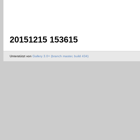
20151215 153615
Unterstützt von
Gallery 3.0+ (branch master, build 434)