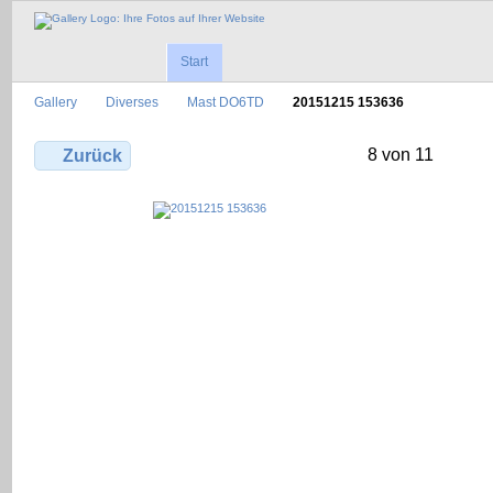
Start
Gallery
Diverses
Mast DO6TD
20151215 153636
8 von 11
Zurück