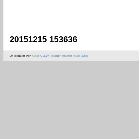
20151215 153636
Unterstützt von
Gallery 3.0+ (branch master, build 434)