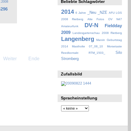
Beliebte Schlagwörter
S296
2014
_Neu
_NZE
6 Jahre
AFU LGS
2008 Rietberg
Alte Fotos OV N47
DV-N
Fieldday
Amateurfunk
2009
Landesgartenschau 2008 Rietberg
Langenberg
Marvin Geburtstag
2014
Mastholte 07_08_10
Morsetaste
Silo
Reedkontakt
RTM_1503_
Weiter
Ende
Stromberg
Zufallsbild
Spracheinstellung