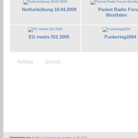
Notfunkübung 18.04.2009
Packet Radio For
Westfalen
EG meets ISS 2005
Funkertag2004
Anfang
Zurück
Unterstützt von
Gallery 3.0+ (branch master, build 434)